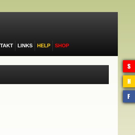
TAKT
LINKS
HELP
SHOP
S
H
F