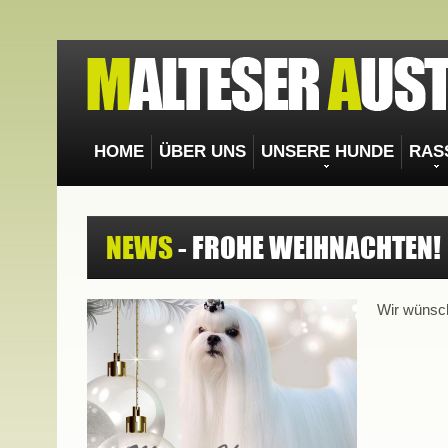
HOME
ÜBER UNS
UNSERE HUNDE
RAS
NEWS
- FROHE WEIHNACHTEN!
Wir wünsch